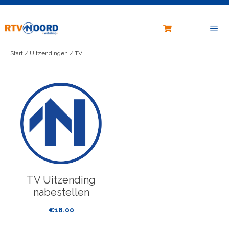
Vragen?
stuur ons een e-mail
Ga
naar
de
inhoud
Start
/
Uitzendingen
/
TV
Menu
TV Uitzending
nabestellen
€
18.00