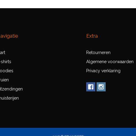
avigatie
Extra
tart
Retourneren
-shirts
Algemene voorwaarden
oodies
Privacy verklaring
ruien
itzendingen
nuisterijen