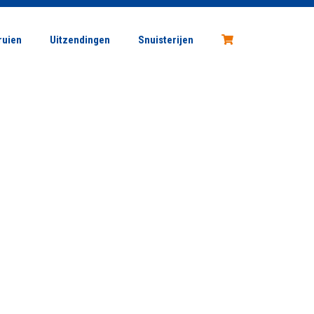
Vragen?
stuur ons een e-mail
ruien
Uitzendingen
Snuisterijen