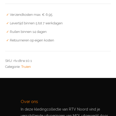
Verzendkosten max. € 6,95
Levertijd binnen 5 tot 7 werkdagen
Ruilen binnen 14 dagen
Retourneren op eigen kosten
SKU:
rtv.dtrw.10.1
Categorie:
Truien
Over ons
In deze kledingcollectie van RTV Noord vind je
verschillende uitvoeringen van MOI, uitgewerkt door