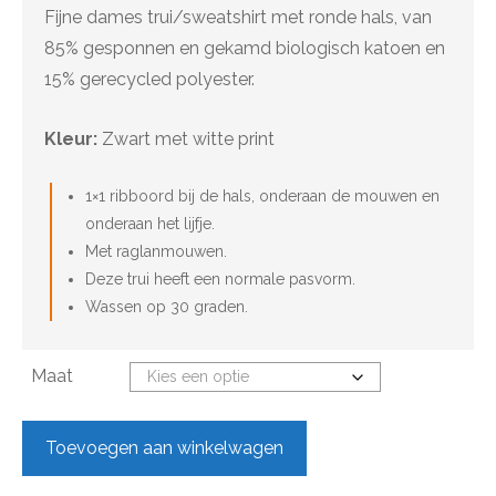
Fijne dames trui/sweatshirt met ronde hals, van
€32.95.
€26.40.
85% gesponnen en gekamd biologisch katoen en
15% gerecycled polyester.
Kleur:
Zwart met witte print
1×1 ribboord bij de hals, onderaan de mouwen en
onderaan het lijfje.
Met raglanmouwen.
Deze trui heeft een normale pasvorm.
Wassen op 30 graden.
Maat
Toevoegen aan winkelwagen