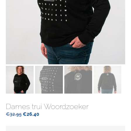
Dames trui Woordzoeker
Oorspronkelijke
Huidige
€
32.95
€
26.40
prijs
prijs
was:
is: