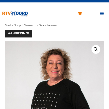
Vragen?
stuur ons een e-mail
Ga
naar
de
inhoud
Start
/
Shop
/
Dames trui Woordzoeker
Menu
AANBIEDING!