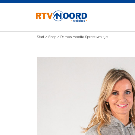
Ga
naar
de
inhoud
Start
/
Shop
/
Dames Hoodie Spreekwolkje