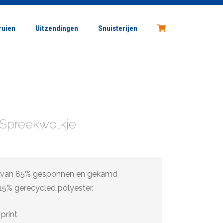
Vragen?
stuur ons een e-mail
ruien
Uitzendingen
Snuisterijen
Spreekwolkje
ke
 van 85% gesponnen en gekamd
15% gerecycled polyester.
 print