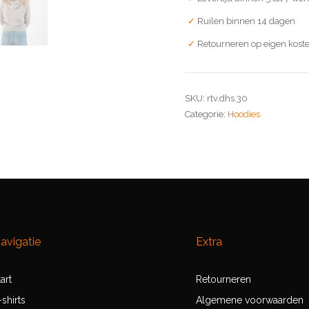
Ruilen binnen 14 dagen
Retourneren op eigen kost
SKU:
rtv.dhs.30
Categorie:
Hoodies
avigatie
Extra
tart
Retourneren
-shirts
Algemene voorwaarden