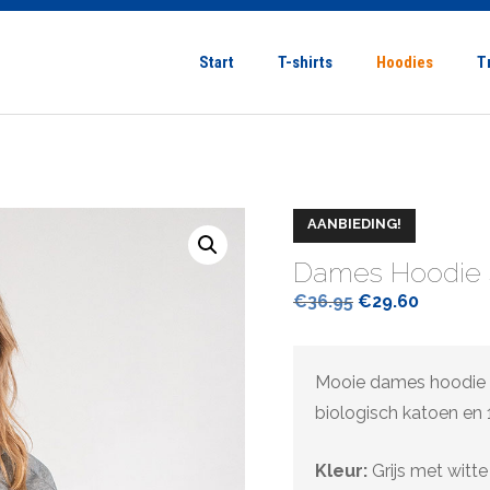
Start
T-shirts
Hoodies
T
AANBIEDING!
Dames Hoodie 
Oorspronkelij
Huidige
€
36.95
€
29.60
prijs
prijs
was:
is:
Mooie dames hoodie
€36.95.
€29.60.
biologisch katoen en 
Kleur:
Grijs met witte