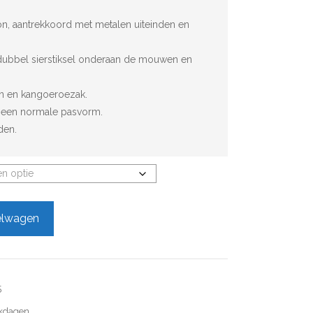
, aantrekkoord met metalen uiteinden en
dubbel sierstiksel onderaan de mouwen en
n en kangoeroezak.
 een normale pasvorm.
den.
elwagen
5
rkdagen