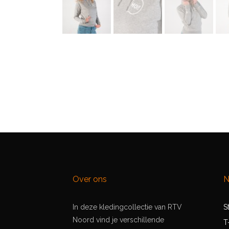
Over ons
N
In deze kledingcollectie van RTV
S
Noord vind je verschillende
T