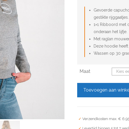
Gevoerde capuchon
gestikte rijggaatjes.
1×1 Ribboord met 
onderaan het lijfje.
Met raglan mouwe
Deze hoodie heeft
Wassen op 30 gra
Maat
Toevoegen aan wink
Verzendkosten max. € 6,9
Levertijd binnen 5 tot 7 we