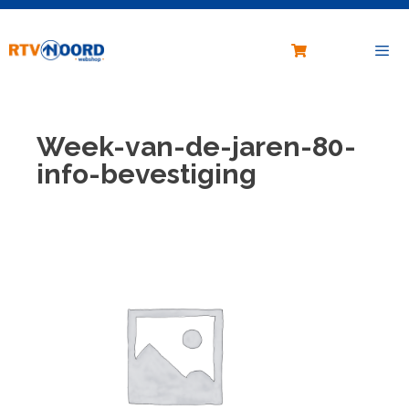
Vragen?
stuur ons een e-mail
Ga
naar
de
inhoud
Menu
Week-van-de-jaren-80-
info-bevestiging