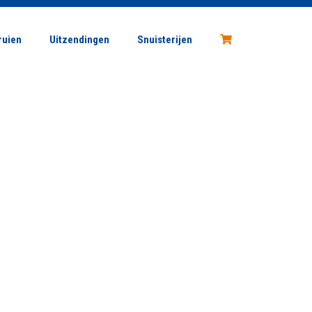
Vragen?
stuur ons een e-mail
ruien
Uitzendingen
Snuisterijen