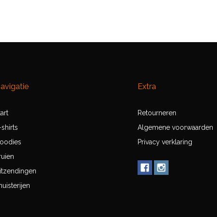
avigatie
Extra
tart
Retourneren
-shirts
Algemene voorwaarden
oodies
Privacy verklaring
ruien
itzendingen
nuisterijen