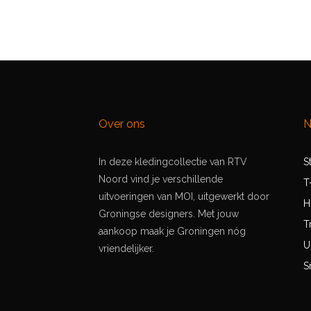
Over ons
N
In deze kledingcollectie van RTV
S
Noord vind je verschillende
T
uitvoeringen van MOI, uitgewerkt door
H
Groningse designers. Met jouw
T
aankoop maak je Groningen nóg
U
vriendelijker.
S