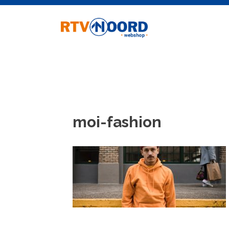
Ga
naar
de
inhoud
moi-fashion